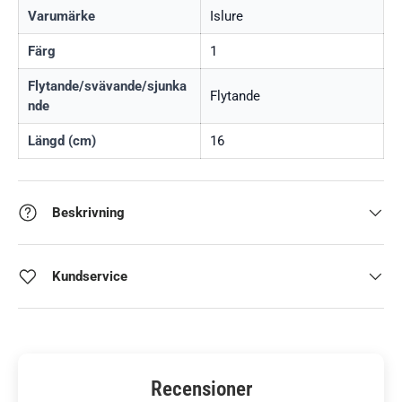
Varumärke
Islure
3241
Färg
1
12
Flytande/svävande/sjunka
Flytande
nde
13
Längd (cm)
16
14
Beskrivning
11
Kundservice
Recensioner