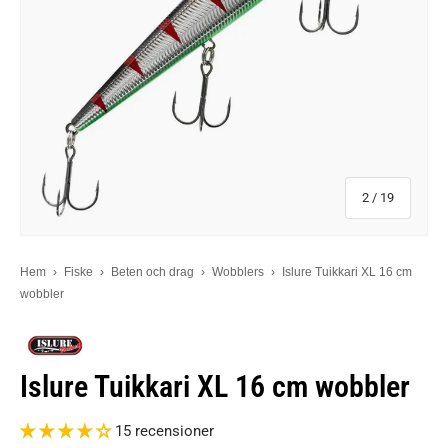
från något
2
/
19
Hem
›
Fiske
›
Beten och drag
›
Wobblers
›
Islure Tuikkari XL 16 cm
wobbler
Islure Tuikkari XL 16 cm wobbler
15 recensioner