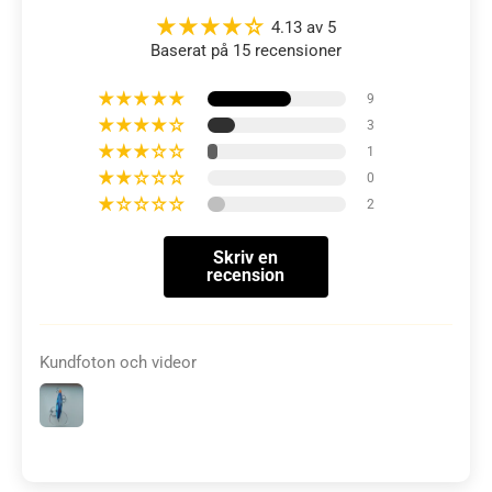
4.13 av 5
Baserat på 15 recensioner
9
3
1
0
2
Skriv en
recension
Kundfoton och videor