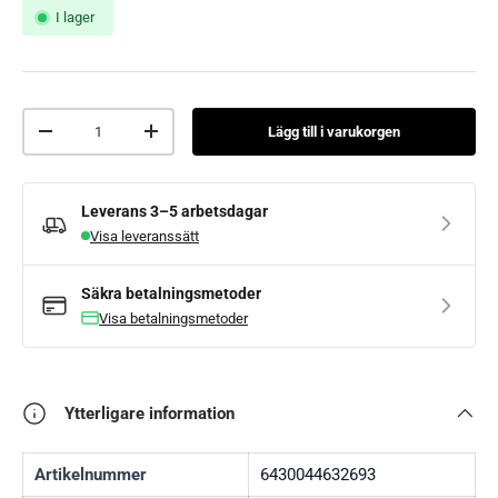
I lager
59
60
Antal
Lägg till i varukorgen
Minska mängden
Lägg till fler
99
Leverans
3–5 arbetsdagar
GO3
Visa leveranssätt
GO4
Säkra betalningsmetoder
Visa betalningsmetoder
P2
Ytterligare information
SI1
Artikelnummer
6430044632693
SI8