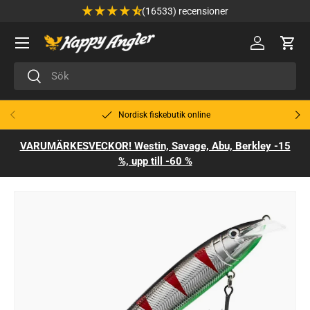
(16533) recensioner
Hoppa till innehåll
Meny
🔑 Logga in
Varu
Sök
Sök
Tidigare
Näst
Nordisk fiskebutik online
VARUMÄRKESVECKOR! Westin, Savage, Abu, Berkley -15
%, upp till -60 %
Bild 2 är nu tillgänglig i gallerivyn
Gå till produktinformation