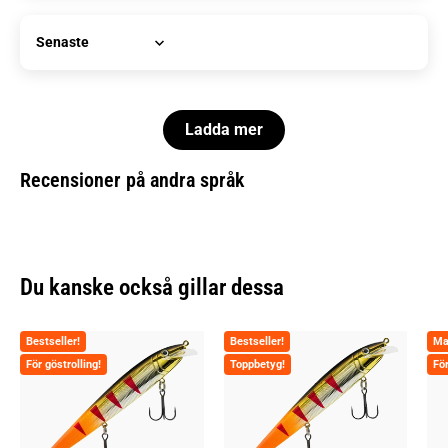
Sort by
Ladda mer
Recensioner på andra språk
Du kanske också gillar dessa
Bestseller!
Bestseller!
Ma
För göstrolling!
Toppbetyg!
För