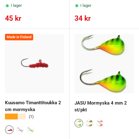
I lager
I lager
Ordinarie pris
Ordinarie pris
45 kr
34 kr
Made in Finland
Kuusamo Timanttitoukka 2
JASU Mormyska 4 mm 2
cm mormyska
st/pkt
★★★★★
(1)
Papukaija
Kulta
Oranssi
R-BL
C
GR-FYe-FR