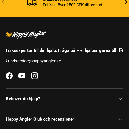
Tidigare
Näs
Fri frakt över 1500 SEK till ombud
Fiskeexperter till din hjälp. Fråga på – vi hjälper gärna till! 🎣
kundservice@happyangler.se
Facebook
YouTube
Instagram
Behöver du hjälp?
Happy Angler Club och recensioner