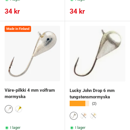
Ordinarie pris
Ordinarie pris
34 kr
34 kr
Made in Finland
Väre-pilkki 4 mm volfram
Lucky John Drop 6 mm
mormyska
tungstensmormyska
★★★★★
(2)
Hopea
Kulta
1
3
2
I lager
I lager