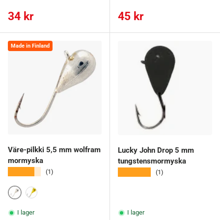
Ordinarie pris
Ordinarie pris
34 kr
45 kr
Made in Finland
Väre-pilkki 5,5 mm wolfram
Lucky John Drop 5 mm
mormyska
tungstensmormyska
★★★★★
★★★★★
(1)
(1)
Hopea
Kulta
I lager
I lager