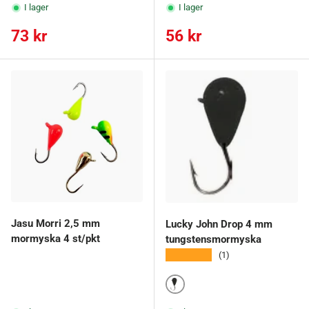
I lager
I lager
Ordinarie pris
Ordinarie pris
73 kr
56 kr
Jasu Morri 2,5 mm
Lucky John Drop 4 mm
mormyska 4 st/pkt
tungstensmormyska
★★★★★
(1)
16