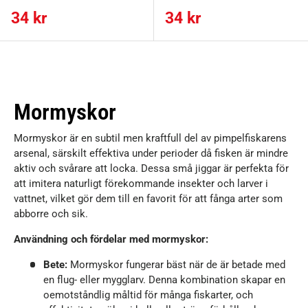
Ordinarie pris
Ordinarie pris
34 kr
34 kr
Mormyskor
Mormyskor är en subtil men kraftfull del av pimpelfiskarens
arsenal, särskilt effektiva under perioder då fisken är mindre
aktiv och svårare att locka. Dessa små jiggar är perfekta för
att imitera naturligt förekommande insekter och larver i
vattnet, vilket gör dem till en favorit för att fånga arter som
abborre och sik.
Användning och fördelar med mormyskor:
Bete:
Mormyskor fungerar bäst när de är betade med
en flug- eller mygglarv. Denna kombination skapar en
oemotståndlig måltid för många fiskarter, och