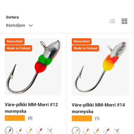
Sortera
Lista
Rutnät
Bästsäljare
Bestseller!
Bestseller!
Made in Finland
Made in Finland
Väre-pilkki MM-Morri #12
Väre-pilkki MM-Morri #14
mormyska
mormyska
★★★★★
★★★★★
(3)
(1)