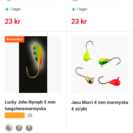
Vihreä ja punainen, kupari
Musta, oranssi ja keltainen, hopea
Oranssi ja keltainen, hopea
Oranssi, kupari
Musta ja punainen, kupari
Oranssi ja keltainen, hopea
Oranssi ja keltainen, kupa
Oranssi ja keltainen
Oranssi, kupari
Musta, ora
I lager
I lager
Ordinarie pris
Ordinarie pris
23 kr
23 kr
Bestseller!
Lucky John Nymph 5 mm
Jasu Morri 4 mm mormyska
tungstensmormyska
4 st/pkt
★★★★★
(2)