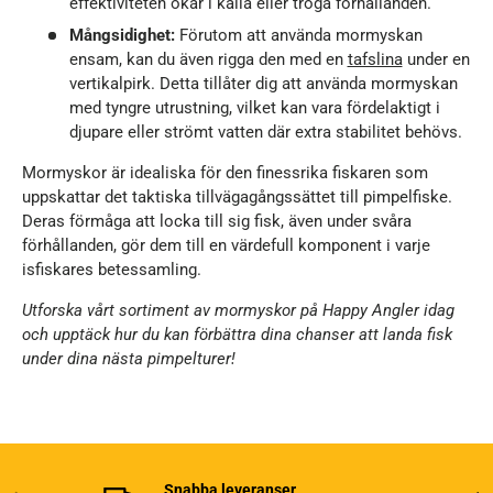
effektiviteten ökar i kalla eller tröga förhållanden.
Mångsidighet:
Förutom att använda mormyskan
ensam, kan du även rigga den med en
tafslina
under en
vertikalpirk. Detta tillåter dig att använda mormyskan
med tyngre utrustning, vilket kan vara fördelaktigt i
djupare eller strömt vatten där extra stabilitet behövs.
Mormyskor är idealiska för den finessrika fiskaren som
uppskattar det taktiska tillvägagångssättet till pimpelfiske.
Deras förmåga att locka till sig fisk, även under svåra
förhållanden, gör dem till en värdefull komponent i varje
isfiskares betessamling.
Utforska vårt sortiment av mormyskor på Happy Angler idag
och upptäck hur du kan förbättra dina chanser att landa fisk
under dina nästa pimpelturer!
Snabba leveranser