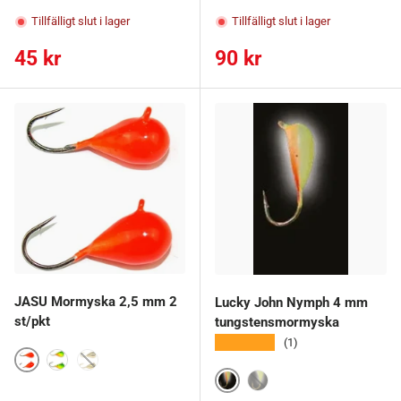
41
43
44
Tillfälligt slut i lager
Tillfälligt slut i lager
Ordinarie pris
Ordinarie pris
45 kr
90 kr
JASU Mormyska 2,5 mm 2
Lucky John Nymph 4 mm
st/pkt
tungstensmormyska
★★★★★
(1)
Oranssi
Papukaija
Kulta
44
42