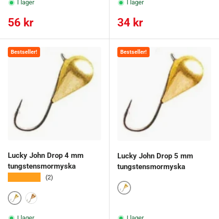
I lager
I lager
Ordinarie pris
Ordinarie pris
56 kr
34 kr
Bestseller!
Bestseller!
Lucky John Drop 4 mm
Lucky John Drop 5 mm
tungstensmormyska
tungstensmormyska
★★★★★
(2)
2
2
3
I lager
I lager