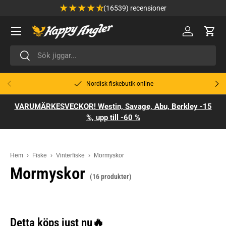
(16539) recensioner
Hoppa till innehåll
Meny
🔑 Logga in
Varu
Sök
Sök
Tidigare
Näst
Nordisk fiskebutik online
VARUMÄRKESVECKOR! Westin, Savage, Abu, Berkley -15
%, upp till -60 %
Hem
›
Fiske
›
Vinterfiske
›
Mormyskor
Mormyskor
(16 produkter)
Detta köps just nu🔥