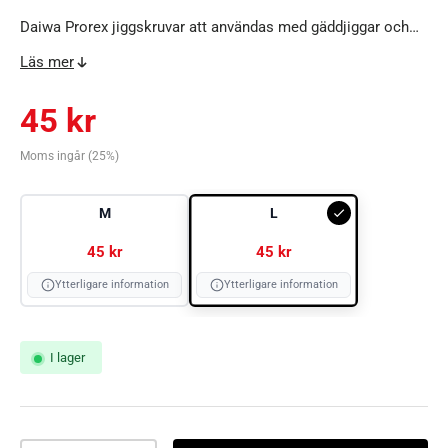
Daiwa Prorex jiggskruvar att användas med gäddjiggar och
andra mjuka beten du riggar själv.
Läs mer
Ordinarie pris
45 kr
Moms ingår (25%)
Välj
M
L
L
45 kr
45 kr
Ytterligare information
Ytterligare information
M
I lager