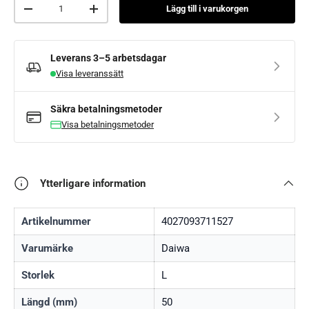
Antal
Lägg till i varukorgen
Minska mängden
Lägg till fler
Leverans
3–5 arbetsdagar
Visa leveranssätt
Säkra betalningsmetoder
Visa betalningsmetoder
Ytterligare information
Artikelnummer
4027093711527
Varumärke
Daiwa
Storlek
L
Längd (mm)
50