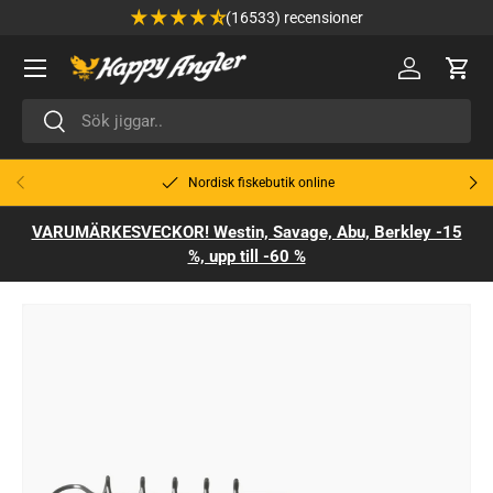
(16533) recensioner
Hoppa till innehåll
Meny
🔑 Logga in
Varu
Sök
Sök
Tidigare
Näst
Nordisk fiskebutik online
VARUMÄRKESVECKOR! Westin, Savage, Abu, Berkley -15
%, upp till -60 %
Gå till produktinformation