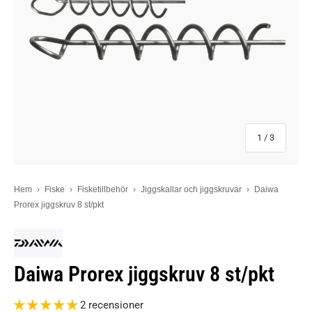
från något
1
/
3
Hem
›
Fiske
›
Fisketillbehör
›
Jiggskallar och jiggskruvar
›
Daiwa
Prorex jiggskruv 8 st/pkt
Daiwa Prorex jiggskruv 8 st/pkt
2 recensioner