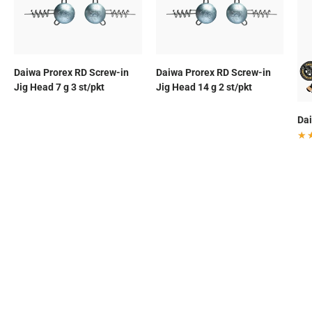
Daiwa Prorex RD Screw-in
Daiwa Prorex RD Screw-in
Jig Head 7 g 3 st/pkt
Jig Head 14 g 2 st/pkt
Dai
★
★