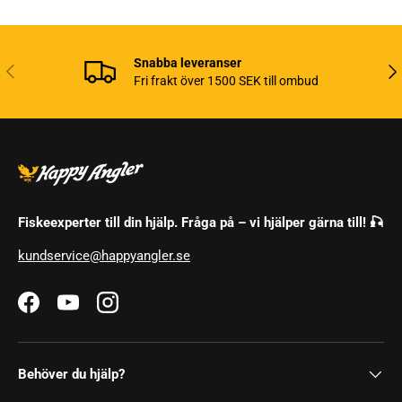
Snabba leveranser
Tidigare
Näs
Fri frakt över 1500 SEK till ombud
Fiskeexperter till din hjälp. Fråga på – vi hjälper gärna till! 🎣
kundservice@happyangler.se
Facebook
YouTube
Instagram
Behöver du hjälp?