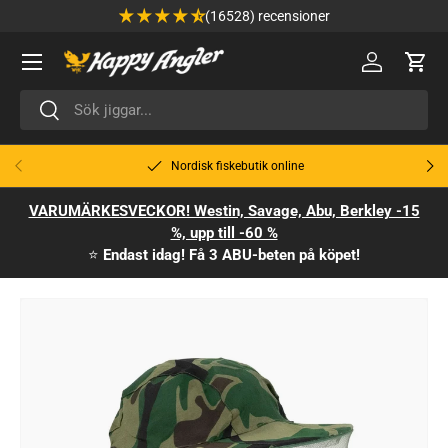
(16528) recensioner
Hoppa till innehåll
Meny
🔑 Logga in
Varu
Sök
Sök
Tidigare
Näst
Nordisk fiskebutik online
VARUMÄRKESVECKOR! Westin, Savage, Abu, Berkley -15
%, upp till -60 %
⭐
Endast idag! Få 3 ABU-beten på köpet!
Gå till produktinformation