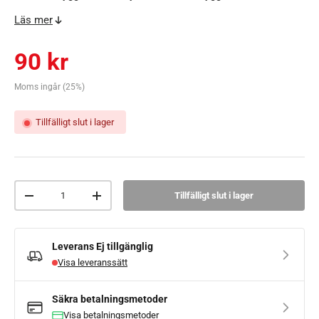
polyester. Färg camo.
Läs mer
Ordinarie pris
90 kr
Moms ingår (25%)
Tillfälligt slut i lager
Antal
Tillfälligt slut i lager
Minska mängden
Lägg till fler
Leverans
Ej tillgänglig
Visa leveranssätt
Säkra betalningsmetoder
Visa betalningsmetoder